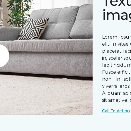
Text
ima
Lorem ipsum
elit. In vit
placerat fac
in, sceleris
Play
leo tincidun
Fusce efficit
non. In sol
viverra ero
Aliquam ac o
sit amet vel o
Call To Action