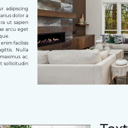
r adipiscing
arius dolor a
tra ut sapien
tae arcu eget
eque.
enim facilisis
ittis. Nulla
 maximus ac.
 sollicitudin