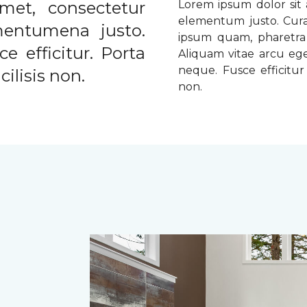
met, consectetur
Lorem ipsum dolor sit a
elementum justo. Curabi
ementumena justo.
ipsum quam, pharetra u
e efficitur. Porta
Aliquam vitae arcu ege
neque. Fusce efficitur 
ilisis non.
non.